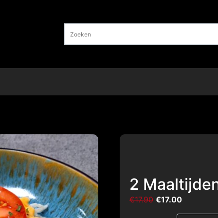
2 Maaltijde
€
17.90
€
17.00