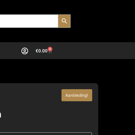
0
€
0.00
Aanbieding!
n