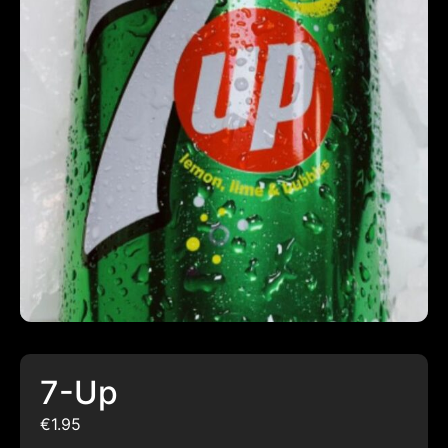
7-Up
€
1.95