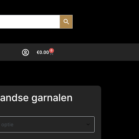
0
€
0.00
llandse garnalen